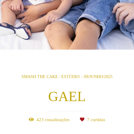
SMASH THE CAKE
ESTÚDIO
09/JUNHO/2025
GAEL
423
visualizações
7
curtidas