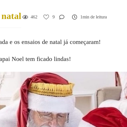
 natal
462
9
1min de leitura
gada e os ensaios de natal já começaram!
apai Noel tem ficado lindas!