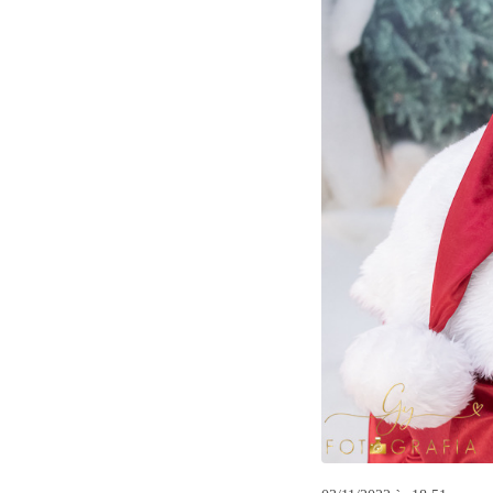
9
Curtir