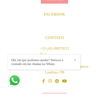
FACEBOOK
CONTATO
+55 (43) 999379213
Enviar mensagem
Olá, em que podemos ajudar? Sinta-se a
✕
contato@gyfotografia.com.br
vontade em me chamar no Whats.
Av. Duque de Caxias, 1860, 11 - Jardim America
Londrina / PR
CONTATO