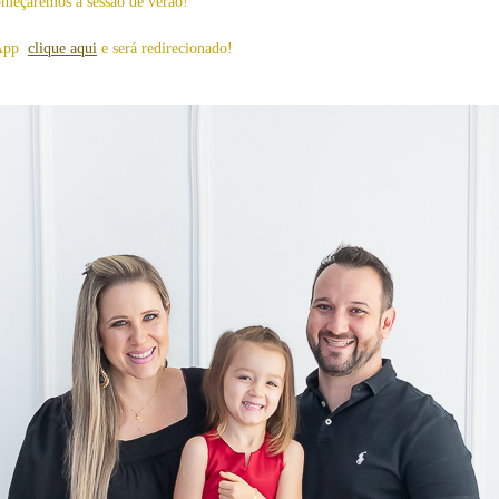
omeçaremos a sessão de verão!
sApp
clique aqui
e será redirecionado!