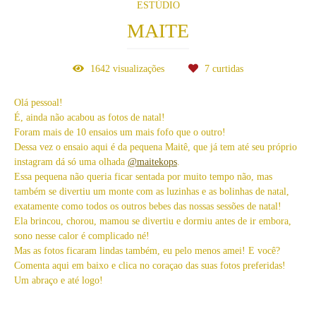
ESTÚDIO
MAITE
1642
visualizações
7
curtidas
Olá pessoal!
É, ainda não acabou as fotos de natal!
Foram mais de 10 ensaios um mais fofo que o outro!
Dessa vez o ensaio aqui é da pequena Maitê, que já tem até seu próprio
instagram dá só uma olhada
@maitekops
.
Essa pequena não queria ficar sentada por muito tempo não, mas
também se divertiu um monte com as luzinhas e as bolinhas de natal,
exatamente como todos os outros bebes das nossas sessões de natal!
Ela brincou, chorou, mamou se divertiu e dormiu antes de ir embora,
sono nesse calor é complicado né!
Mas as fotos ficaram lindas também, eu pelo menos amei! E você?
Comenta aqui em baixo e clica no coraçao das suas fotos preferidas!
Um abraço e até logo!