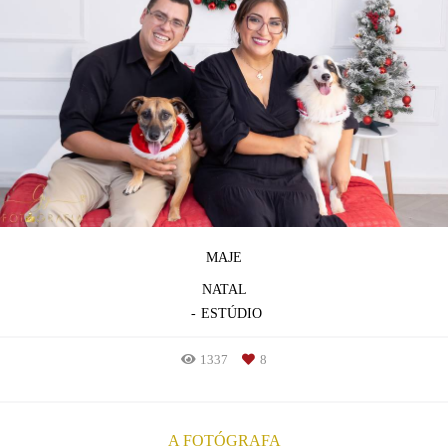
MAJE
NATAL
ESTÚDIO
1337
8
A FOTÓGRAFA