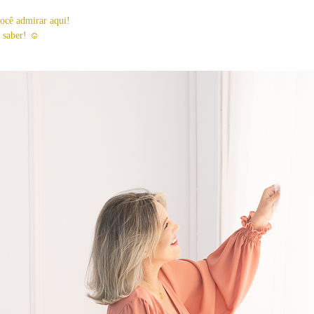
você admirar aqui!
 saber! ☺️