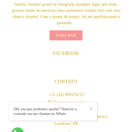
família. Sempre gostei de fotografar qualquer lugar que fosse,
gostava muito de eternizar esses momentos tirando foto com uma
câmera simples! Com o passar do tempo, fui me aperfeiçoando e
gostando...
SAIBA MAIS
FACEBOOK
CONTATO
+55 (43) 999379213
Enviar mensagem
Olá, em que podemos ajudar? Sinta-se a
✕
contato@gyfotografia.com.br
vontade em me chamar no Whats.
Av. Duque de Caxias, 1860, 11 - Jardim America
Londrina / PR