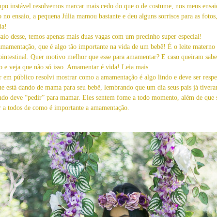
empo instável resolvemos marcar mais cedo do que o de costume, nos meus ensaio
to no ensaio, a pequena Júlia mamou bastante e deu alguns sorrisos para as foto
ia!
aio desse, temos apenas mais duas vagas com um precinho super especial!
 a amamentação, que é algo tão importante na vida de um bebê! É o leite mater
trointestinal. Quer motivo melhor que esse para amamentar? E caso queiram sabe
o e veja que não só isso. Amamentar é vida! Leia mais.
 em público resolvi mostrar como a amamentação é algo lindo e deve ser respe
e está dando de mama para seu bebê, lembrando que um dia seus pais já tivera
ndo deve “pedir” para mamar. Eles sentem fome a todo momento, além de que 
r a todos de como é importante a amamentação.