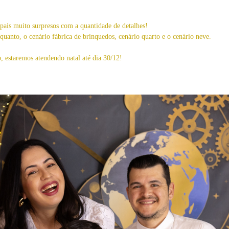
 pais muito surpresos com a quantidade de detalhes!
quanto, o cenário fábrica de brinquedos, cenário quarto e o cenário neve.
estaremos atendendo natal até dia 30/12!