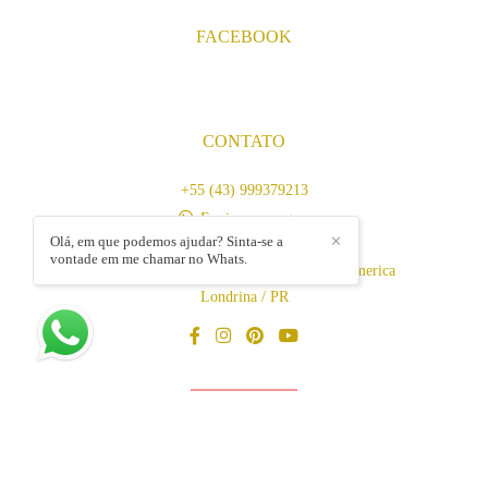
FACEBOOK
CONTATO
+55 (43) 999379213
Enviar mensagem
Olá, em que podemos ajudar? Sinta-se a
✕
contato@gyfotografia.com.br
vontade em me chamar no Whats.
Av. Duque de Caxias, 1860, 11 - Jardim America
Londrina / PR
CONTATO
Feito com
Alboom